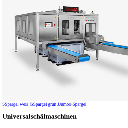
S
Spargel weiß
G
Spargel grün
J
Jumbo-Spargel
Universalschälmaschinen