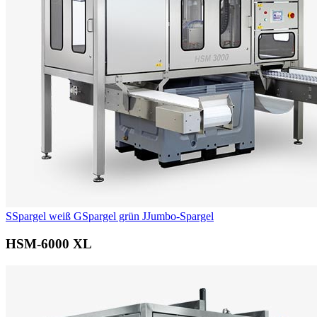
S
Spargel weiß
G
Spargel grün
J
Jumbo-Spargel
HSM-6000 XL