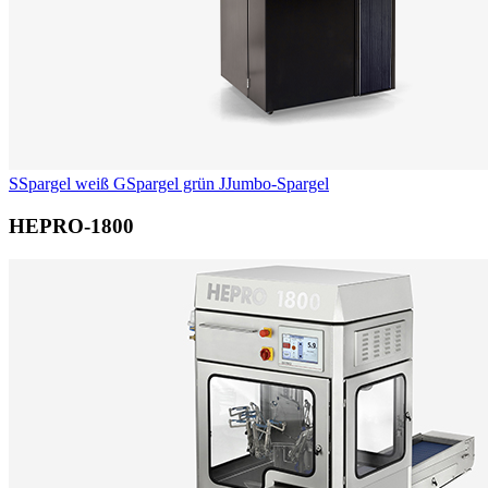
S
Spargel weiß
G
Spargel grün
J
Jumbo-Spargel
HEPRO-1800