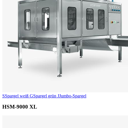
S
Spargel weiß
G
Spargel grün
J
Jumbo-Spargel
HSM-9000 XL